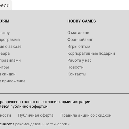
рели
ЕЛЯМ
HOBBY GAMES
 игру
О магазине
программа
Франчайзинг
я о заказе
Игры оптом
овара
Корпоративные подарки
 правилами
Работа у нас
игры
Новости
з скидки
Контакты
е приложение
разрешено только по согласию администрации
яется публичной офертой
ности
Публичная оферта
Правила акций со скидкой
меняются
рекомендательные технологии
.