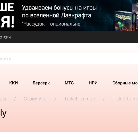
отеки
ККИ
Берсерк
MTG
НРИ
Сборные мо
гры
Серии игр
Ticket To Ride
Ticket to Ri
ly