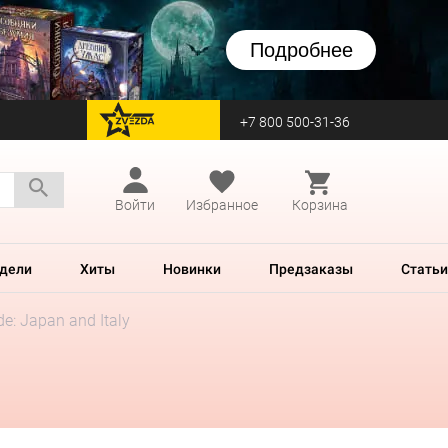
Подробнее
+7 800 500-31-36
перейти на Zvezda
Войти
Избранное
Корзина
дели
Хиты
Новинки
Предзаказы
Статьи
de: Japan and Italy