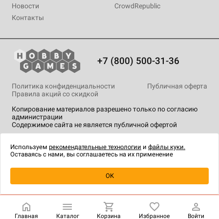
Новости
CrowdRepublic
Контакты
+7 (800) 500-31-36
Политика конфиденциальности
Публичная оферта
Правила акций со скидкой
Копирование материалов разрешено только по согласию
администрации
Содержимое сайта не является публичной офертой
На сайте Hobby Games применяются
рекомендательные
технологии
.
Используем
рекомендательные технологии
и
файлы куки.
Оставаясь с нами, вы соглашаетесь на их применение
Уведомить о наличии
OK
Главная
Каталог
Корзина
Избранное
Войти