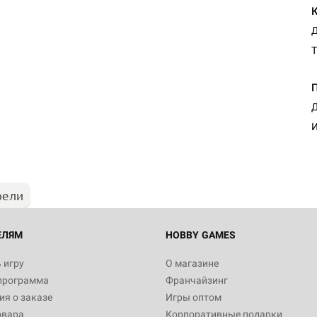
Д
Т
Д
И
рели
ЕЛЯМ
HOBBY GAMES
 игру
О магазине
программа
Франчайзинг
я о заказе
Игры оптом
овара
Корпоративные подарки