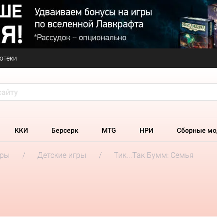
отеки
ККИ
Берсерк
MTG
НРИ
Сборные мо
гры
Детские игры
Тик...Так Бумм: Семья