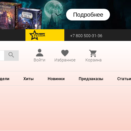
Подробнее
+7 800 500-31-36
перейти на Zvezda
Войти
Избранное
Корзина
дели
Хиты
Новинки
Предзаказы
Статьи