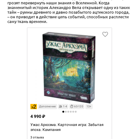
грозят перевернуть наши знания о Вселенной. Когда
знаменитый историк Алехандро Вела открывает одну из таких
тайн – руины древнего и давно позабытого ацтекского города,
– он приводит в действие цепь событий, способных расплести
саму ткань времени.
Дополнение
1-4
60-120
13+
4 990 ₽
Ужас Аркхэма. Карточная игра: Забытая
эпоха. Кампания
3 отзыва