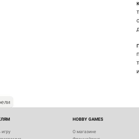
Т
С
Д
Т
И
рели
ЕЛЯМ
HOBBY GAMES
 игру
О магазине