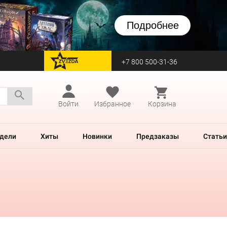
Подробнее
+7 800 500-31-36
перейти на Zvezda
Войти
Избранное
Корзина
дели
Хиты
Новинки
Предзаказы
Статьи