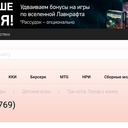
отеки
ККИ
Берсерк
MTG
НРИ
Сборные мо
гры
Детские игры
Три кота: Поход к маяку
769)