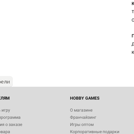
Т
С
Д
рели
ЕЛЯМ
HOBBY GAMES
 игру
О магазине
программа
Франчайзинг
я о заказе
Игры оптом
овара
Корпоративные подарки