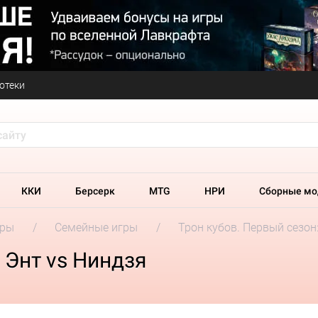
отеки
ККИ
Берсерк
MTG
НРИ
Сборные мо
гры
Семейные игры
Трон кубов. Первый сезон
 Энт vs Ниндзя