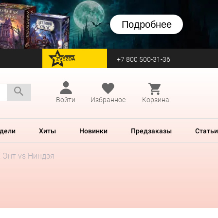
Подробнее
+7 800 500-31-36
перейти на Zvezda
Войти
Избранное
Корзина
дели
Хиты
Новинки
Предзаказы
Статьи
: Энт vs Ниндзя