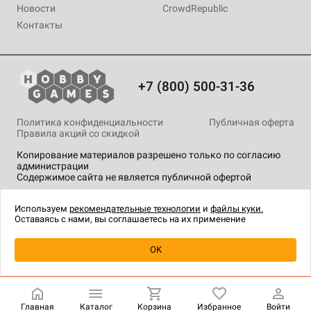
Новости
CrowdRepublic
Контакты
+7 (800) 500-31-36
Политика конфиденциальности
Публичная оферта
Правила акций со скидкой
Копирование материалов разрешено только по согласию
администрации
Содержимое сайта не является публичной офертой
На сайте Hobby Games применяются
рекомендательные
технологии
.
Используем
рекомендательные технологии
и
файлы куки.
Оставаясь с нами, вы соглашаетесь на их применение
Уведомить о наличии
OK
Главная
Каталог
Корзина
Избранное
Войти