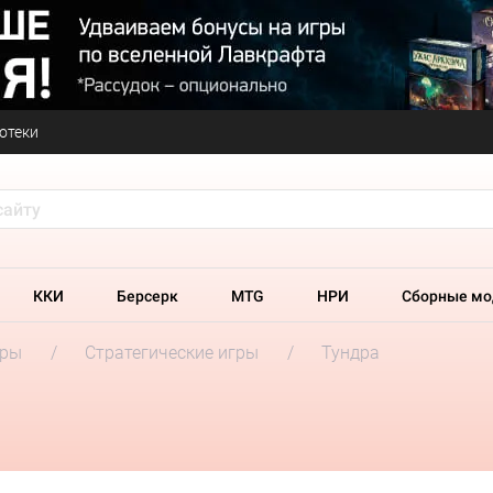
отеки
ККИ
Берсерк
MTG
НРИ
Сборные мо
гры
Стратегические игры
Тундра