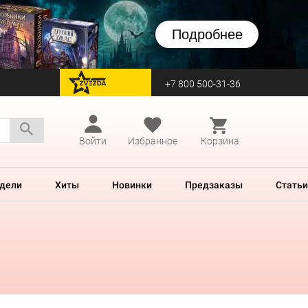
Подробнее
+7 800 500-31-36
перейти на Zvezda
Войти
Избранное
Корзина
дели
Хиты
Новинки
Предзаказы
Статьи