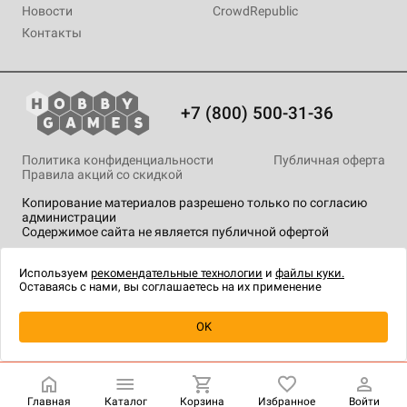
Новости
CrowdRepublic
Контакты
+7 (800) 500-31-36
Политика конфиденциальности
Публичная оферта
Правила акций со скидкой
Копирование материалов разрешено только по согласию
администрации
Содержимое сайта не является публичной офертой
На сайте Hobby Games применяются
рекомендательные
технологии
.
Используем
рекомендательные технологии
и
файлы куки.
Оставаясь с нами, вы соглашаетесь на их применение
Уведомить о наличии
OK
Главная
Каталог
Корзина
Избранное
Войти