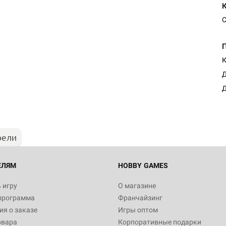
С
К
Настольная игра Hobby Worl
Д
"Мир фантастики. Спецвыпус
Стругацкие"
Д
1 490
рели
Настольная игра Hobby Worl
империи: Боевая тревога
799
ЕЛЯМ
HOBBY GAMES
 игру
О магазине
программа
Франчайзинг
Настольная игра Hobby Worl
я о заказе
Игры оптом
империи. Четвёртая редакция
овара
Корпоративные подарки
Рубеж