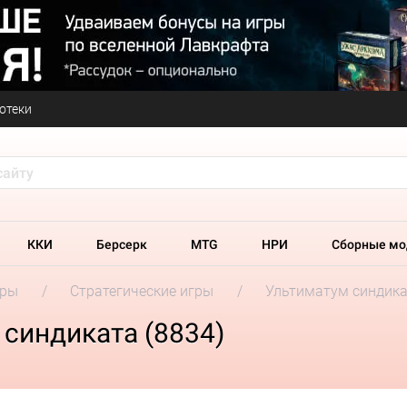
отеки
ККИ
Берсерк
MTG
НРИ
Сборные мо
гры
Стратегические игры
Ультиматум синдик
синдиката (8834)