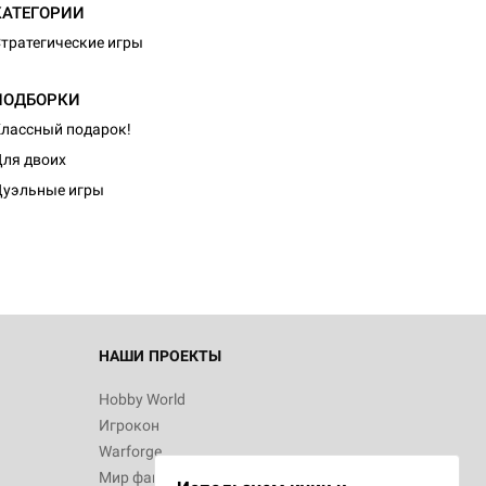
КАТЕГОРИИ
тратегические игры
ПОДБОРКИ
лассный подарок!
d Журнал
ля двоих
к: Братья
уэльные игры
d Звёздные
НАШИ ПРОЕКТЫ
Hobby World
Игрокон
d Сумерки
Warforge
: Грозовой
Мир фантастики