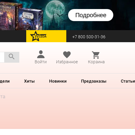
Подробнее
+7 800 500-31-36
перейти на Zvezda
Войти
Избранное
Корзина
дели
Хиты
Новинки
Предзаказы
Статьи
ата