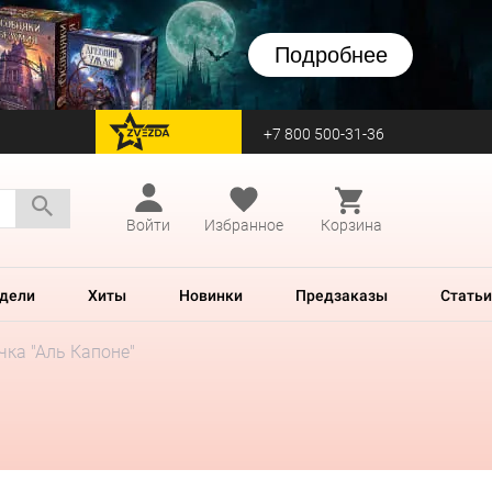
Подробнее
+7 800 500-31-36
перейти на Zvezda
Войти
Избранное
Корзина
дели
Хиты
Новинки
Предзаказы
Статьи
чка "Аль Капоне"