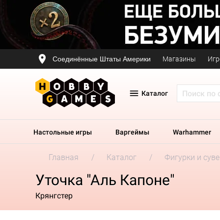
Соединённые Штаты Америки
Магазины
Игр
Каталог
Настольные игры
Варгеймы
Warhammer
Главная
Каталог
Фигурки и сув
Уточка "Аль Капоне"
Крянгстер