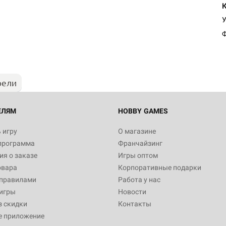
Настольная игра Hobby Worl
У
"Мир фантастики. Спецвыпус
Стругацкие"
Ф
1 490
рели
Настольная игра Hobby Worl
империи: Боевая тревога
799
ЕЛЯМ
HOBBY GAMES
 игру
О магазине
программа
Франчайзинг
Настольная игра Hobby Worl
я о заказе
Игры оптом
империи. Четвёртая редакция
овара
Корпоративные подарки
Рубеж
12 990
 правилами
Работа у нас
игры
Новости
з скидки
Контакты
е приложение
Настольная игра Hobby Worl