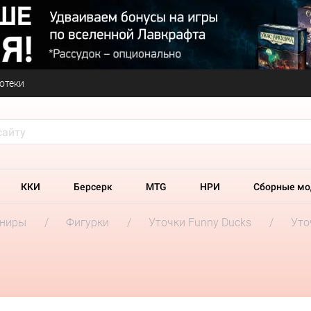
отеки
ККИ
Берсерк
MTG
НРИ
Сборные мо
ениры
Фигурки
Уточки Funny Ducks
Уто