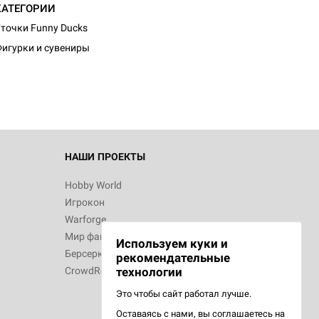
КАТЕГОРИИ
d Журнал
точки Funny Ducks
к: Братья
игурки и сувениры
d Звёздные
НАШИ ПРОЕКТЫ
Hobby World
Игрокон
d Сумерки
Warforge
: Грозовой
Мир фантастики
Используем куки и
Берсерк
рекомендательные
CrowdRepublic
технологии
Это чтобы сайт работал лучше.
Оставаясь с нами, вы соглашаетесь на
d Ужас