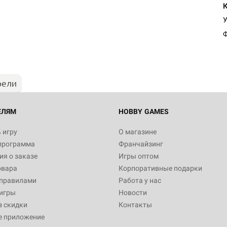
У
Ф
рели
ЕЛЯМ
HOBBY GAMES
 игру
О магазине
программа
Франчайзинг
я о заказе
Игры оптом
овара
Корпоративные подарки
 правилами
Работа у нас
игры
Новости
з скидки
Контакты
е приложение