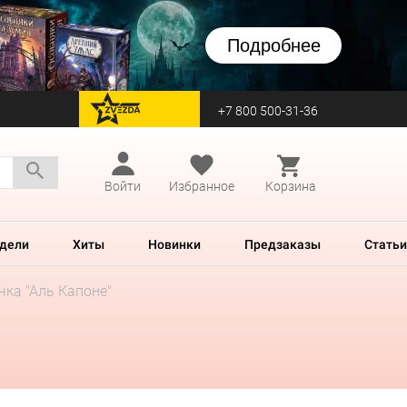
Подробнее
+7 800 500-31-36
перейти на Zvezda
Войти
Избранное
Корзина
дели
Хиты
Новинки
Предзаказы
Статьи
чка "Аль Капоне"