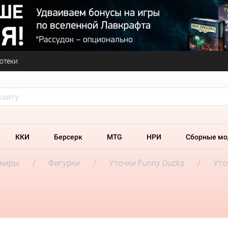
отеки
ККИ
Берсерк
MTG
НРИ
Сборные мо
ениры
Фигурки
Уточки Funny Ducks
Уто