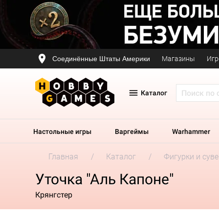
Соединённые Штаты Америки
Магазины
Игр
Каталог
Настольные игры
Варгеймы
Warhammer
Главная
Каталог
Фигурки и сув
Уточка "Аль Капоне"
Крянгстер