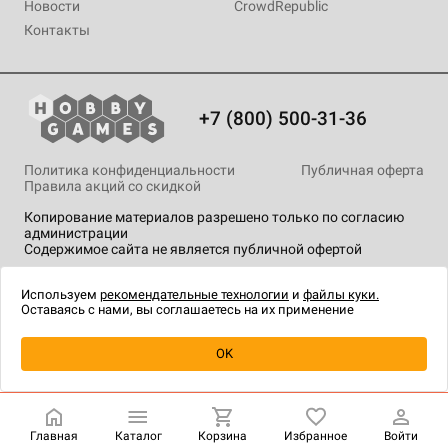
Новости
CrowdRepublic
Контакты
+7 (800) 500-31-36
Политика конфиденциальности
Публичная оферта
Правила акций со скидкой
Копирование материалов разрешено только по согласию
администрации
Содержимое сайта не является публичной офертой
На сайте Hobby Games применяются
рекомендательные
технологии
.
Используем
рекомендательные технологии
и
файлы куки.
Оставаясь с нами, вы соглашаетесь на их применение
Уведомить о наличии
OK
Главная
Каталог
Корзина
Избранное
Войти