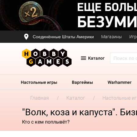
Соединённые Штаты Америки
Магазины
Игр
Каталог
Настольные игры
Варгеймы
Warhammer
Главная
Каталог
Настольные и
"Волк, коза и капуста". Би
Кто с кем поплывёт?