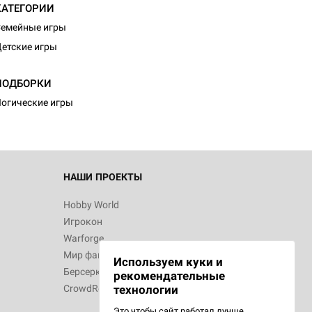
КАТЕГОРИИ
емейные игры
етские игры
ПОДБОРКИ
огические игры
НАШИ ПРОЕКТЫ
Hobby World
Игрокон
Warforge
Мир фантастики
Используем куки и
Берсерк
рекомендательные
CrowdRepublic
технологии
Это чтобы сайт работал лучше.