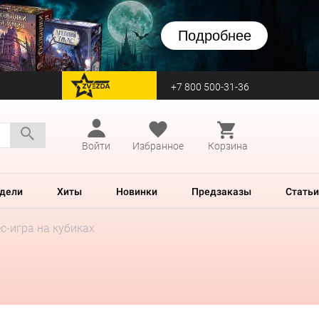
Подробнее
+7 800 500-31-36
перейти на Zvezda
Войти
Избранное
Корзина
дели
Хиты
Новинки
Предзаказы
Статьи
ес-игра на кубиках