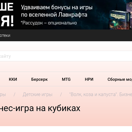
отеки
ККИ
Берсерк
MTG
НРИ
Сборные мо
гры
Детские игры
"Волк, коза и капуста". Бизн
знес-игра на кубиках