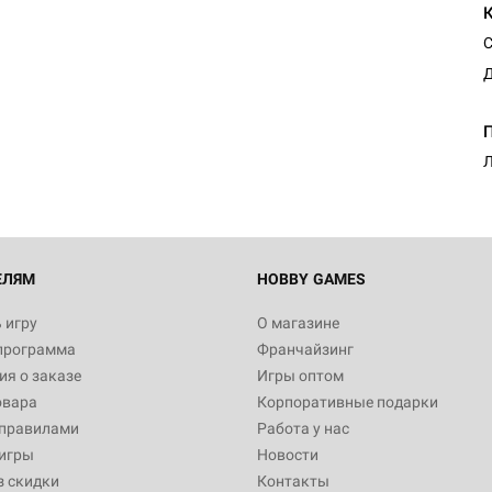
С
Д
Л
ЕЛЯМ
HOBBY GAMES
 игру
О магазине
программа
Франчайзинг
я о заказе
Игры оптом
овара
Корпоративные подарки
 правилами
Работа у нас
игры
Новости
з скидки
Контакты