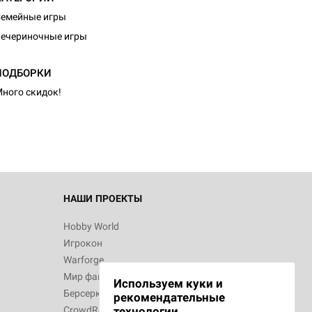
емейные игры
ечериночные игры
d Журнал
ПОДБОРКИ
к: Братья
ного скидок!
d Звёздные
НАШИ ПРОЕКТЫ
Hobby World
Игрокон
d Сумерки
Warforge
: Грозовой
Мир фантастики
Используем куки и
Берсерк
рекомендательные
CrowdRepublic
технологии