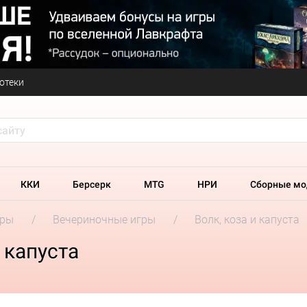
отеки
ККИ
Берсерк
MTG
НРИ
Сборные мо
гры
Вечериночные игры
Волк, коза и капуста
 капуста