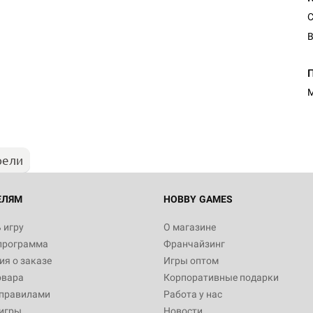
С
В
Настольная игра Hobby Worl
"Мир фантастики. Спецвыпус
Стругацкие"
М
1 490
рели
Настольная игра Hobby Worl
империи: Боевая тревога
799
ЕЛЯМ
HOBBY GAMES
 игру
О магазине
программа
Франчайзинг
Настольная игра Hobby Worl
я о заказе
Игры оптом
империи. Четвёртая редакция
овара
Корпоративные подарки
Рубеж
12 990
 правилами
Работа у нас
игры
Новости