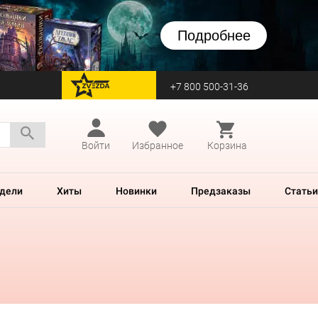
Подробнее
+7 800 500-31-36
перейти на Zvezda
Войти
Избранное
Корзина
дели
Хиты
Новинки
Предзаказы
Статьи