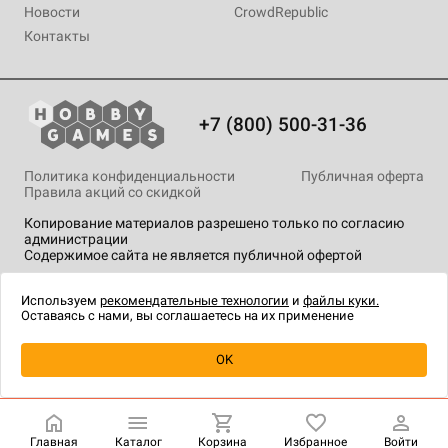
Новости
CrowdRepublic
Контакты
+7 (800) 500-31-36
Политика конфиденциальности
Публичная оферта
Правила акций со скидкой
Копирование материалов разрешено только по согласию
администрации
Содержимое сайта не является публичной офертой
На сайте Hobby Games применяются
рекомендательные
технологии
.
Используем
рекомендательные технологии
и
файлы куки.
Оставаясь с нами, вы соглашаетесь на их применение
Уведомить о наличии
OK
Главная
Каталог
Корзина
Избранное
Войти