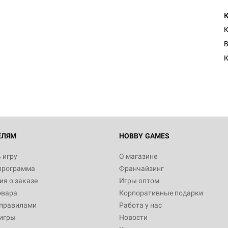
К
В
ЕЛЯМ
HOBBY GAMES
 игру
О магазине
программа
Франчайзинг
я о заказе
Игры оптом
овара
Корпоративные подарки
 правилами
Работа у нас
игры
Новости