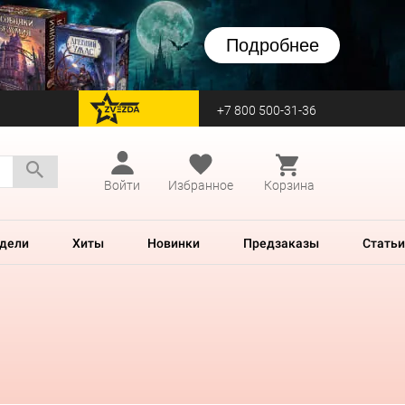
Подробнее
+7 800 500-31-36
перейти на Zvezda
Войти
Избранное
Корзина
дели
Хиты
Новинки
Предзаказы
Статьи