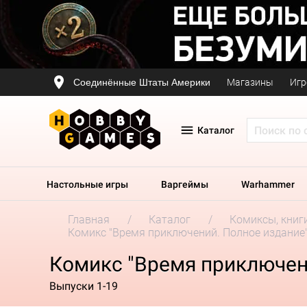
Соединённые Штаты Америки
Магазины
Игр
Каталог
Настольные игры
Варгеймы
Warhammer
Главная
Каталог
Комиксы, книг
Комикс "Время приключений. Полное издание"
Комикс "Время приключени
Выпуски 1-19