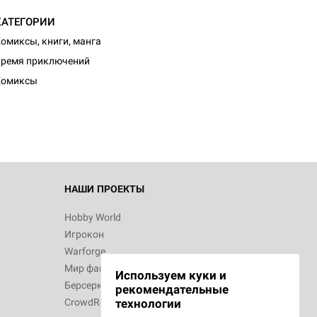
КАТЕГОРИИ
омиксы, книги, манга
ремя приключений
Комиксы
НАШИ ПРОЕКТЫ
Hobby World
Игрокон
Warforge
Мир фантастики
Используем куки и
Берсерк
рекомендательные
CrowdRepublic
технологии