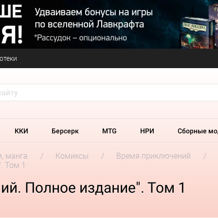
отеки
ККИ
Берсерк
MTG
НРИ
Сборные мо
и, манга
Комиксы
Время приключений
. Том 1
й. Полное издание". Том 1