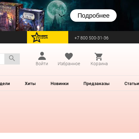
Подробнее
+7 800 500-31-36
перейти на Zvezda
Войти
Избранное
Корзина
дели
Хиты
Новинки
Предзаказы
Статьи