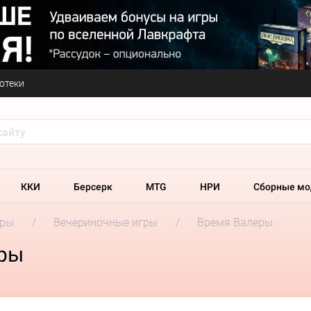
отеки
ККИ
Берсерк
MTG
НРИ
Сборные мо
гры
Вечериночные игры
Время Валеры
еры