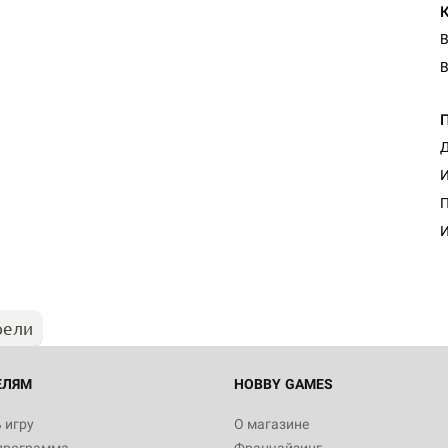
В
В
Д
И
Настольная игра Hobby Worl
П
Египта
И
1 991
рели
Настольная игра Hobby World
Белая смерть
12 990
ЕЛЯМ
HOBBY GAMES
 игру
О магазине