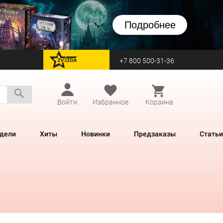
Подробнее
+7 800 500-31-36
перейти на Zvezda
Войти
Избранное
Корзина
дели
Хиты
Новинки
Предзаказы
Статьи