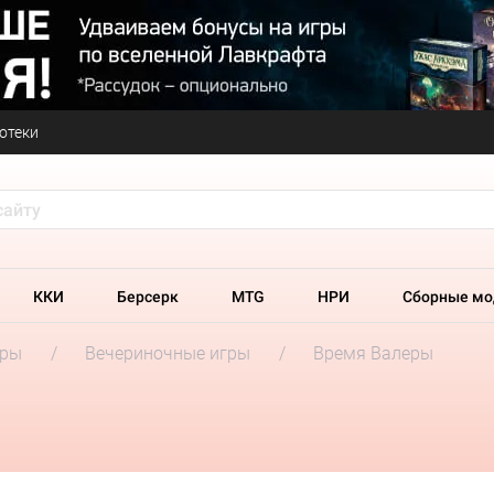
отеки
ККИ
Берсерк
MTG
НРИ
Сборные мо
гры
Вечериночные игры
Время Валеры