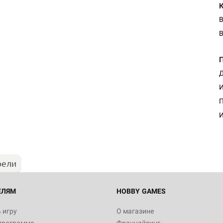
В
В
Д
И
П
И
рели
ЕЛЯМ
HOBBY GAMES
 игру
О магазине