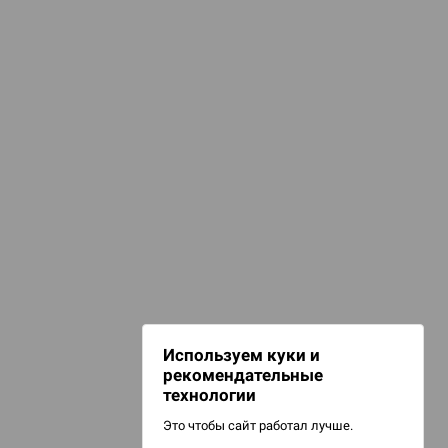
Купить
d Монстры
 Зомбицид:
НАШИ ПРОЕКТЫ
Hobby World
Игрокон
 Берсерк.
Warforge
в
Мир фантастики
Используем куки и
Берсерк
рекомендательные
CrowdRepublic
технологии
Это чтобы сайт работал лучше.