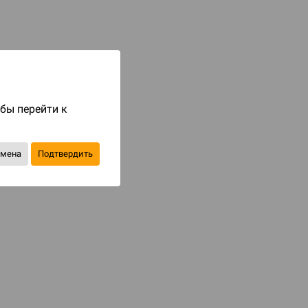
Код товара: 74570
999 ₽
до 100
бонусов на следующие покупки
Купить
обы перейти к
В избранное
тмена
Подтвердить