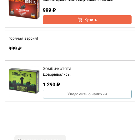
Милые пушистики смертельно опасны!
999 ₽
Купить
Горячая версия!
999 ₽
Зомби-котята
Довзрывались...
1 290 ₽
Уведомить о наличии