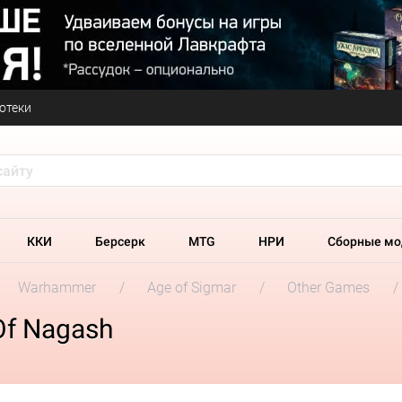
отеки
ККИ
Берсерк
MTG
НРИ
Сборные мо
Warhammer
Age of Sigmar
Other Games
Of Nagash