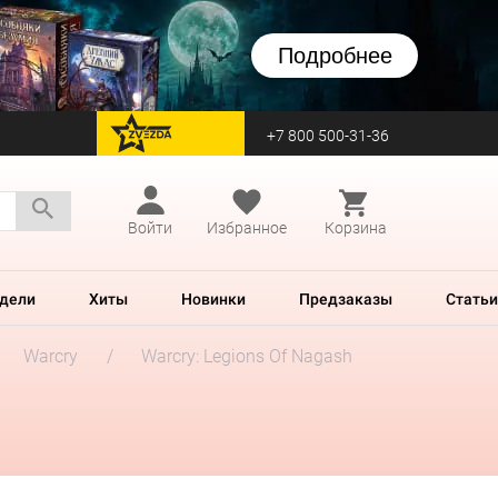
Подробнее
+7 800 500-31-36
перейти на Zvezda
Войти
Избранное
Корзина
дели
Хиты
Новинки
Предзаказы
Статьи
Warcry
Warcry: Legions Of Nagash