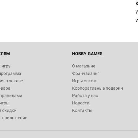
W
ЕЛЯМ
HOBBY GAMES
 игру
О магазине
программа
Франчайзинг
я о заказе
Игры оптом
овара
Корпоративные подарки
 правилами
Работа у нас
игры
Новости
з скидки
Контакты
е приложение