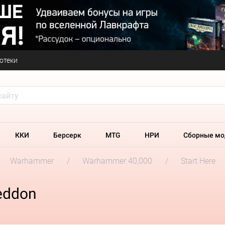
отеки
ККИ
Берсерк
MTG
НРИ
Сборные мо
Warhammer
Warhammer 40,000
Start Here
eddon