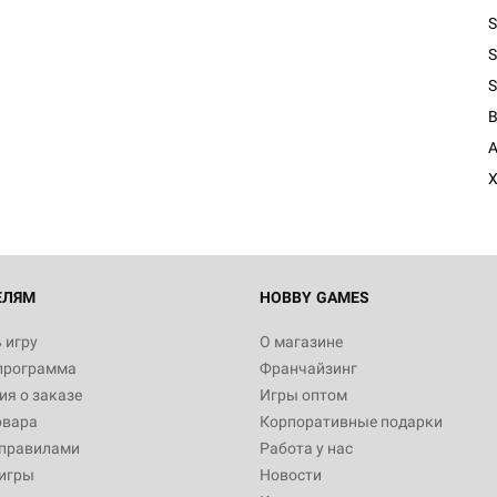
S
S
S
Настольная игра Hobby Worl
Египта
1 991
A
X
Настольная игра Hobby World
Белая смерть
12 990
ЕЛЯМ
HOBBY GAMES
 игру
О магазине
программа
Франчайзинг
Настольная игра Hobby Worl
я о заказе
Игры оптом
Аркхэма. Карточная игра
овара
Корпоративные подарки
3 490
 правилами
Работа у нас
игры
Новости