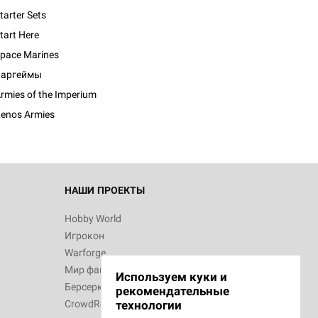
tarter Sets
tart Here
pace Marines
d Монстры
Варгеймы
rmies of the Imperium
enos Armies
 Зомбицид:
НАШИ ПРОЕКТЫ
Hobby World
Игрокон
d Ужас
Warforge
Мир фантастики
Используем куки и
Берсерк
рекомендательные
CrowdRepublic
технологии