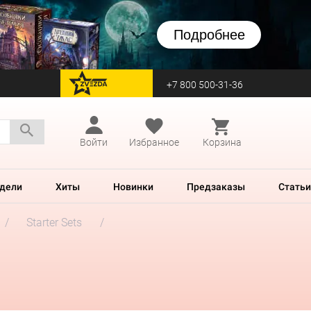
Подробнее
+7 800 500-31-36
перейти на Zvezda
Войти
Избранное
Корзина
дели
Хиты
Новинки
Предзаказы
Статьи
Starter Sets