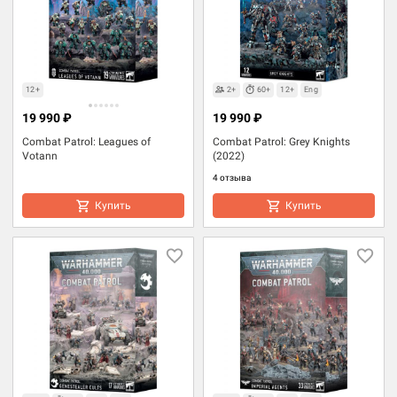
12+
2+
60+
12+
Eng
19 990 ₽
19 990 ₽
Combat Patrol: Leagues of
Combat Patrol: Grey Knights
Votann
(2022)
4 отзыва
Купить
Купить