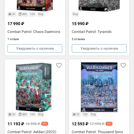
2+
60+
12+
Eng
Eng
17 990 ₽
15 990 ₽
Combat Patrol: Chaos Daemons
Combat Patrol: Tyranids
1 отзыв
2 отзыва
Уведомить о наличии
Уведомить о наличии
2+
60+
12+
Eng
2+
12+
Eng
11 193 ₽
12 593 ₽
15 990 ₽
17 990 ₽
-30%
-30%
Combat Patrol: Aeldari (2022)
Combat Patrol: Thousand Sons