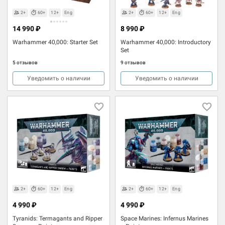
2+
60+
12+
Eng
2+
60+
12+
Eng
14 990 ₽
8 990 ₽
Warhammer 40,000: Starter Set
Warhammer 40,000: Introductory
Set
5 отзывов
9 отзывов
Уведомить о наличии
Уведомить о наличии
2+
60+
12+
Eng
2+
60+
12+
Eng
4 990 ₽
4 990 ₽
Tyranids: Termagants and Ripper
Space Marines: Infernus Marines