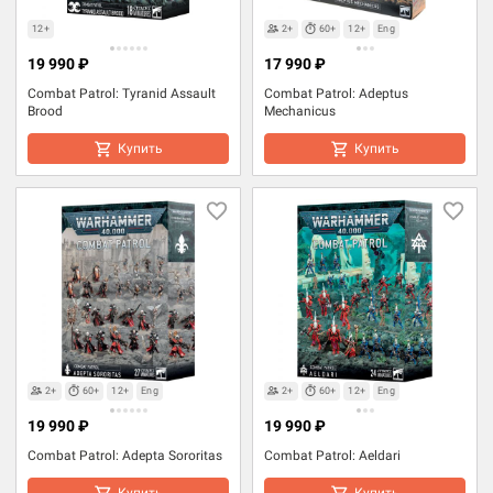
12+
2+
60+
12+
Eng
19 990 ₽
17 990 ₽
Combat Patrol: Tyranid Assault
Combat Patrol: Adeptus
Brood
Mechanicus
Купить
Купить
2+
60+
12+
Eng
2+
60+
12+
Eng
19 990 ₽
19 990 ₽
Combat Patrol: Adepta Sororitas
Combat Patrol: Aeldari
Купить
Купить