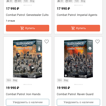
2+
60+
12+
Eng
2+
60+
12+
Eng
17 990 ₽
17 990 ₽
Combat Patrol: Genestealer Cults
Combat Patrol: Imperial Agents
1 отзыв
Купить
Купить
12+
Eng
12+
Eng
19 990 ₽
19 990 ₽
Combat Patrol: Iron Hands
Combat Patrol: Raven Guard
Уведомить о наличии
Уведомить о наличии