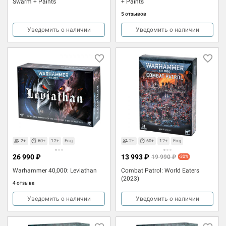
Swarm + Paints
+ Paints
5 отзывов
Уведомить о наличии
Уведомить о наличии
2+
60+
12+
Eng
2+
60+
12+
Eng
26 990 ₽
13 993 ₽
19 990 ₽
-30%
Warhammer 40,000: Leviathan
Combat Patrol: World Eaters
(2023)
4 отзыва
Уведомить о наличии
Уведомить о наличии