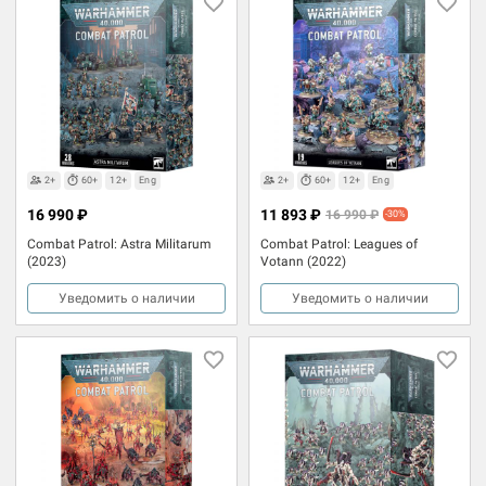
2+
60+
12+
Eng
2+
60+
12+
Eng
16 990 ₽
11 893 ₽
16 990 ₽
-30%
Combat Patrol: Astra Militarum
Combat Patrol: Leagues of
(2023)
Votann (2022)
Уведомить о наличии
Уведомить о наличии