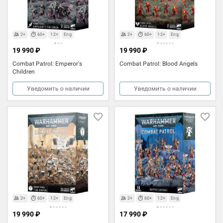
2+
60+
12+
Eng
2+
60+
12+
Eng
19 990 ₽
19 990 ₽
Combat Patrol: Emperor's
Combat Patrol: Blood Angels
Children
Уведомить о наличии
Уведомить о наличии
2+
60+
12+
Eng
2+
60+
12+
Eng
19 990 ₽
17 990 ₽