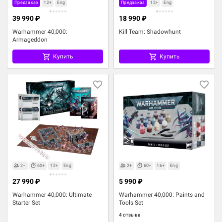
Предзаказ
12+
Eng
Предзаказ
12+
Eng
39 990 ₽
18 990 ₽
Warhammer 40,000:
Kill Team: Shadowhunt
Armageddon
Купить
Купить
2+
60+
12+
Eng
2+
60+
16+
Eng
27 990 ₽
5 990 ₽
Warhammer 40,000: Ultimate
Warhammer 40,000: Paints and
Starter Set
Tools Set
4 отзыва