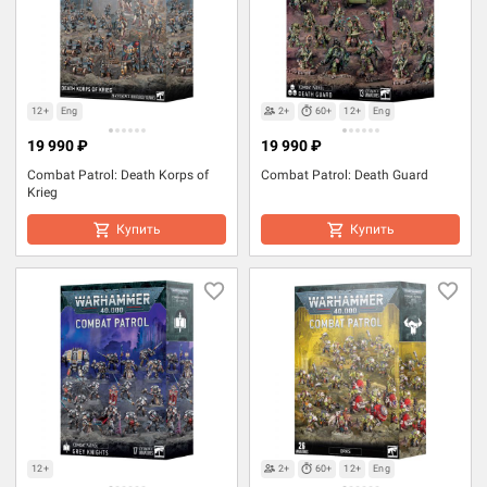
12+
Eng
2+
60+
12+
Eng
19 990 ₽
19 990 ₽
Combat Patrol: Death Korps of
Combat Patrol: Death Guard
Krieg
Купить
Купить
12+
2+
60+
12+
Eng