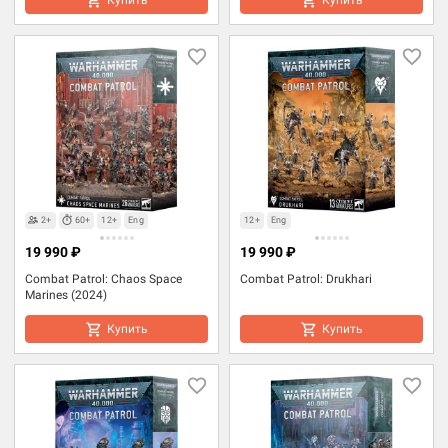
2+
60+
12+
Eng
12+
Eng
19 990 ₽
19 990 ₽
Combat Patrol: Chaos Space
Combat Patrol: Drukhari
Marines (2024)
Купить
Купить