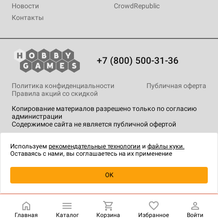
Новости
CrowdRepublic
Контакты
+7 (800) 500-31-36
Политика конфиденциальности
Публичная оферта
Правила акций со скидкой
Копирование материалов разрешено только по согласию
администрации
Содержимое сайта не является публичной офертой
На сайте Hobby Games применяются
рекомендательные
технологии
.
Используем
рекомендательные технологии
и
файлы куки.
Оставаясь с нами, вы соглашаетесь на их применение
Уведомить о наличии
OK
Главная
Каталог
Корзина
Избранное
Войти