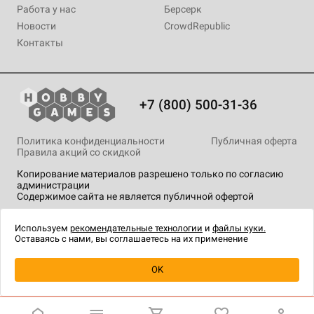
Работа у нас
Берсерк
Новости
CrowdRepublic
Контакты
+7 (800) 500-31-36
Политика конфиденциальности
Публичная оферта
Правила акций со скидкой
Копирование материалов разрешено только по согласию
администрации
Содержимое сайта не является публичной офертой
На сайте Hobby Games применяются
рекомендательные
технологии
.
Используем
рекомендательные технологии
и
файлы куки.
Оставаясь с нами, вы соглашаетесь на их применение
Уведомить о наличии
OK