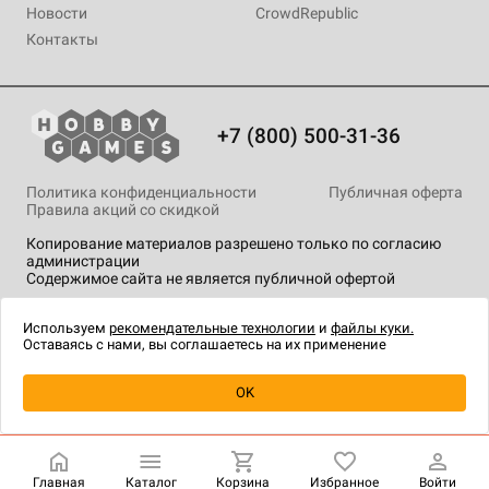
Новости
CrowdRepublic
Контакты
+7 (800) 500-31-36
Политика конфиденциальности
Публичная оферта
Правила акций со скидкой
Копирование материалов разрешено только по согласию
администрации
Содержимое сайта не является публичной офертой
На сайте Hobby Games применяются
рекомендательные
технологии
.
Используем
рекомендательные технологии
и
файлы куки.
Оставаясь с нами, вы соглашаетесь на их применение
Товар снят с продажи
OK
Главная
Каталог
Корзина
Избранное
Войти