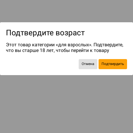
Подтвердите возраст
Этот товар категории «для взрослых». Подтвердите,
что вы старше 18 лет, чтобы перейти к товару
до 34
бонусов на следующие покупки
Отмена
Подтвердить
БАЗОВАЯ ИГРА
Warhammer Fantasy Roleplay. Стартовый