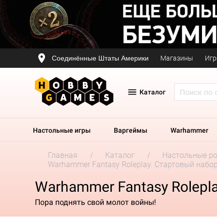
Соединённые Штаты Америки
Магазины
Игр
Каталог
Настольные игры
Варгеймы
Warhammer
Главная
Каталог
Настольные р
Warhammer Fantasy Roleplay. Стартовый набо
Warhammer Fantasy Rolepl
Пора поднять свой молот войны!