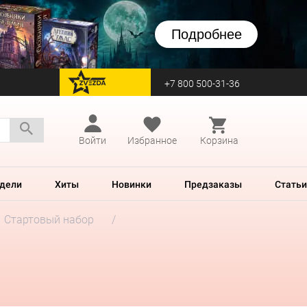
Подробнее
+7 800 500-31-36
перейти на Zvezda
Войти
Избранное
Корзина
дели
Хиты
Новинки
Предзаказы
Статьи
Стартовый набор