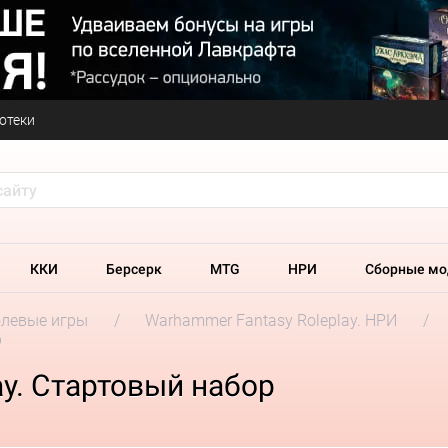
отеки
ККИ
Берсерк
MTG
НРИ
Сборные мо
олевые игры
Warhammer Fantasy Roleplay. НРИ
р
ay. Стартовый набор