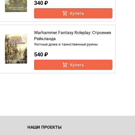
340 ₽
Купить
Warhammer Fantasy Roleplay: Строения
Рейкланда
Уютные дома и таинственные руины
540 ₽
Купить
d Журнал
к: Братья
d Звёздные
НАШИ ПРОЕКТЫ