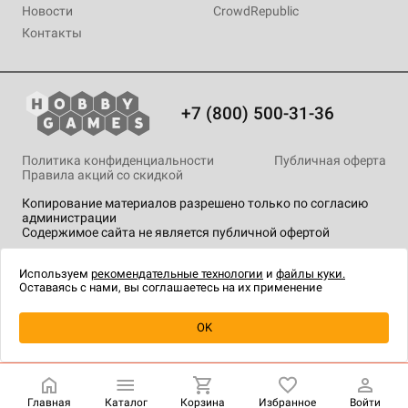
Новости
CrowdRepublic
Контакты
+7 (800) 500-31-36
Политика конфиденциальности
Публичная оферта
Правила акций со скидкой
Копирование материалов разрешено только по согласию
администрации
Содержимое сайта не является публичной офертой
На сайте Hobby Games применяются
рекомендательные
технологии
.
Используем
рекомендательные технологии
и
файлы куки.
Оставаясь с нами, вы соглашаетесь на их применение
OK
Купить
| 5 990 ₽
Главная
Каталог
Корзина
Избранное
Войти