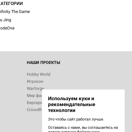
КАТЕГОРИИ
nfinity The Game
u Jing
CodeOne
НАШИ ПРОЕКТЫ
Hobby World
Игрокон
Warforge
Мир фантастики
Используем куки и
Берсерк
рекомендательные
CrowdRepublic
технологии
Это чтобы сайт работал лучше.
Оставаясь с нами, вы соглашаетесь на
использование
файлов куки.