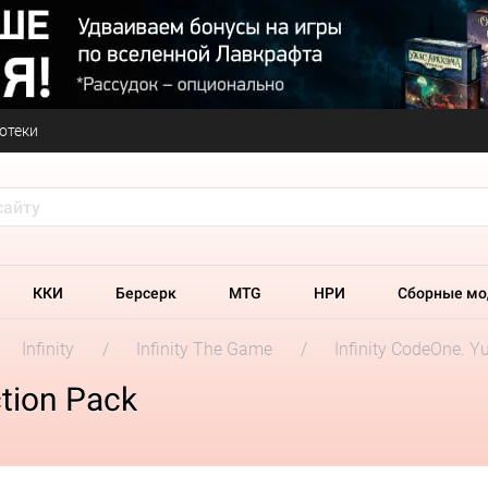
отеки
ККИ
Берсерк
MTG
НРИ
Сборные мо
Infinity
Infinity The Game
Infinity CodeOne. Y
ction Pack