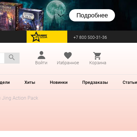
Подробнее
+7 800 500-31-36
перейти на Zvezda
Войти
Избранное
Корзина
дели
Хиты
Новинки
Предзаказы
Статьи
u Jing Action Pack