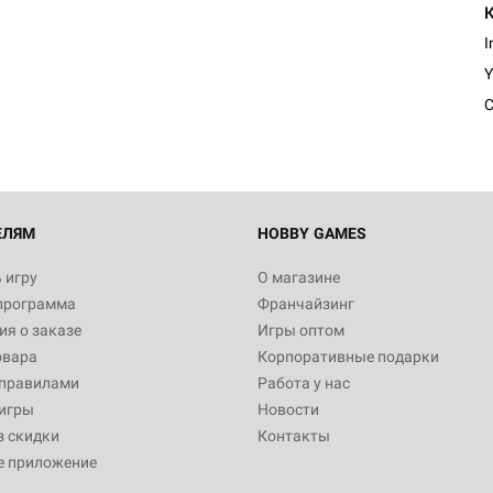
I
Y
ЕЛЯМ
HOBBY GAMES
 игру
О магазине
программа
Франчайзинг
я о заказе
Игры оптом
овара
Корпоративные подарки
 правилами
Работа у нас
игры
Новости
з скидки
Контакты
е приложение