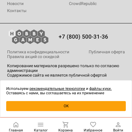
Новости
CrowdRepublic
Контакты
+7 (800) 500-31-36
Политика конфиденциальности
Публичная оферта
Правила акций со скидкой
Копирование материалов разрешено только по согласию
администрации
Содержимое сайта не является публичной офертой
На сайте Hobby Games применяются
рекомендательные
технологии
.
Используем
рекомендательные технологии
и
файлы куки.
Оставаясь с нами, вы соглашаетесь на их применение
OK
Купить
| 1 490 ₽
Главная
Каталог
Корзина
Избранное
Войти