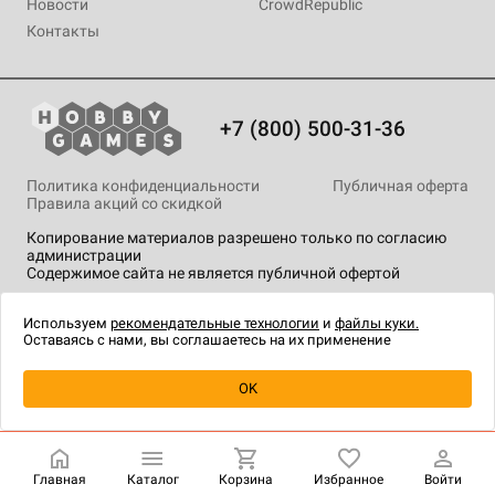
Новости
CrowdRepublic
Контакты
+7 (800) 500-31-36
Политика конфиденциальности
Публичная оферта
Правила акций со скидкой
Копирование материалов разрешено только по согласию
администрации
Содержимое сайта не является публичной офертой
На сайте Hobby Games применяются
рекомендательные
технологии
.
Используем
рекомендательные технологии
и
файлы куки.
Оставаясь с нами, вы соглашаетесь на их применение
OK
Купить
| 1 190 ₽
Главная
Каталог
Корзина
Избранное
Войти