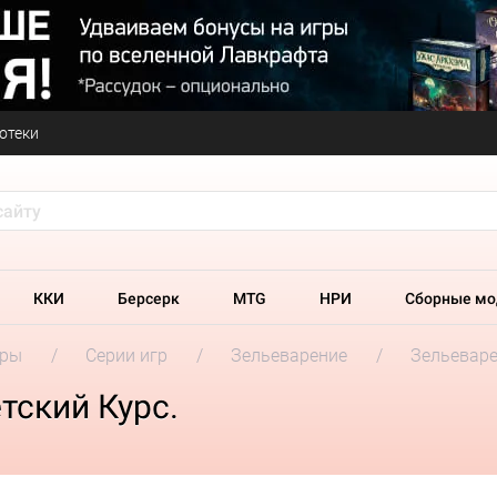
отеки
ККИ
Берсерк
MTG
НРИ
Сборные мо
гры
Серии игр
Зельеварение
Зельеваре
тский Курс.