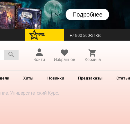
Подробнее
+7 800 500-31-36
перейти на Zvezda
Войти
Избранное
Корзина
дели
Хиты
Новинки
Предзаказы
Статьи
ние. Университетский Курс.