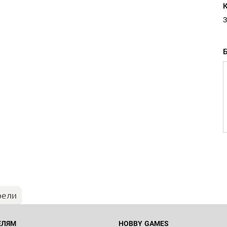
З
рели
ЕЛЯМ
HOBBY GAMES