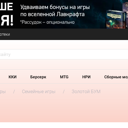
отеки
ККИ
Берсерк
MTG
НРИ
Сборные мо
гры
Семейные игры
Золотой БУМ