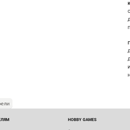
С
Д
Д
Д
И
Н
рели
ЕЛЯМ
HOBBY GAMES