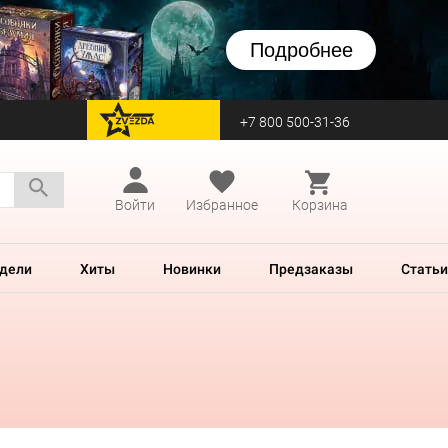
Подробнее
+7 800 500-31-36
перейти на Zvezda
Войти
Избранное
Корзина
дели
Хиты
Новинки
Предзаказы
Статьи