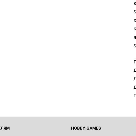
S
Х
К
Ж
S
Д
Д
Д
П
ЕЛЯМ
HOBBY GAMES