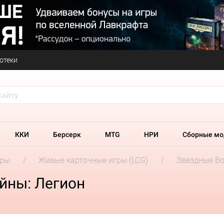
отеки
ККИ
Берсерк
MTG
НРИ
Сборные мо
гры
Живые карточные игры (LCG)
Звёздные Во
йны: Легион