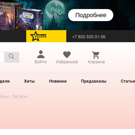
Подробнее
+7 800 500-31-36
перейти на Zvezda
Войти
Избранное
Корзина
дели
Хиты
Новинки
Предзаказы
Статьи
йны: Легион