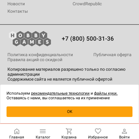
Новости
CrowdRepublic
Контакты
+7 (800) 500-31-36
Политика конфиденциальности
Публичная оферта
Правила акций со скидкой
Копирование материалов разрешено только по согласию
администрации
Содержимое сайта не является публичной офертой
На сайте Hobby Games применяются
рекомендательные
технологии
.
Используем
рекомендательные технологии
и
файлы куки.
Оставаясь с нами, вы соглашаетесь на их применение
Уведомить о наличии
OK
Главная
Каталог
Корзина
Избранное
Войти