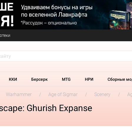
отеки
ККИ
Берсерк
MTG
НРИ
Сборные мо
Warhammer
Age of Sigmar
Scenery
Ag
scape: Ghurish Expanse