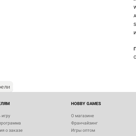
A
S
И
С
рели
ЕЛЯМ
HOBBY GAMES
 игру
О магазине
программа
Франчайзинг
я о заказе
Игры оптом