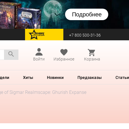
Подробнее
+7 800 500-31-36
перейти на Zvezda
Войти
Избранное
Корзина
дели
Хиты
Новинки
Предзаказы
Статьи
e of Sigmar Realmscape: Ghurish Expanse