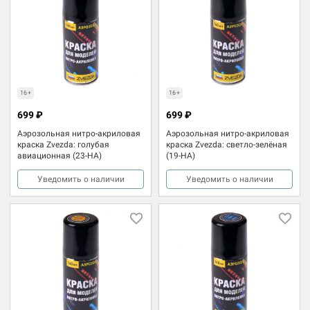
16+
16+
699 ₽
699 ₽
Аэрозольная нитро-акриловая
Аэрозольная нитро-акриловая
краска Zvezda: голубая
краска Zvezda: светло-зелёная
авиационная (23-НА)
(19-НА)
Уведомить о наличии
Уведомить о наличии