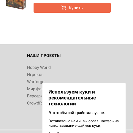
d Монстры
Купить
 Зомбицид:
НАШИ ПРОЕКТЫ
Hobby World
Игрокон
d Ужас
Warforge
Мир фантастики
Используем куки и
Берсерк
рекомендательные
CrowdRepublic
технологии
Это чтобы сайт работал лучше.
Оставаясь с нами, вы соглашаетесь на
d Ужас
использование
файлов куки.
орой сезон