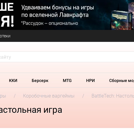
отеки
ККИ
Берсерк
MTG
НРИ
Сборные мо
гры
Коробочные варгеймы
BattleTech: Настол
астольная игра