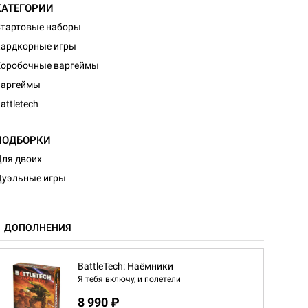
КАТЕГОРИИ
тартовые наборы
ардкорные игры
оробочные варгеймы
Варгеймы
attletech
ПОДБОРКИ
ля двоих
уэльные игры
ДОПОЛНЕНИЯ
BattleTech: Наёмники
Я тебя включу, и полетели
8 990 ₽