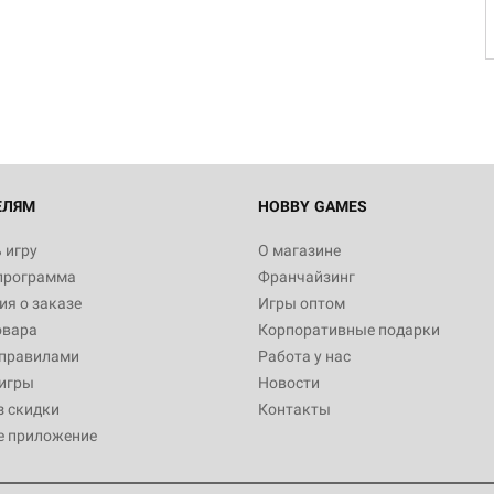
Настольная игра Hobby Worl
Египта
1 991
Настольная игра Hobby World
Белая смерть
12 990
ЕЛЯМ
HOBBY GAMES
 игру
О магазине
программа
Франчайзинг
Настольная игра Hobby Worl
я о заказе
Игры оптом
Аркхэма. Карточная игра
овара
Корпоративные подарки
3 490
 правилами
Работа у нас
игры
Новости
з скидки
Контакты
е приложение
Настольная игра Hobby Worl
Аркхэма. Карточная игра: Вт