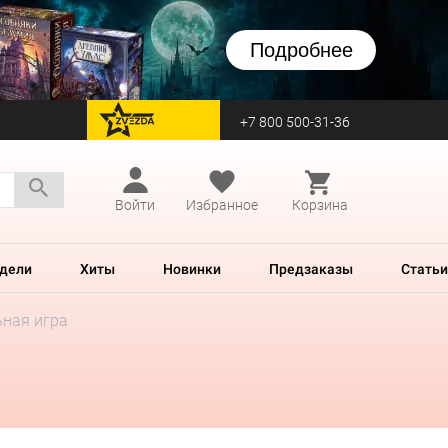
Подробнее
+7 800 500-31-36
перейти на Zvezda
Войти
Избранное
Корзина
дели
Хиты
Новинки
Предзаказы
Статьи
ьная игра