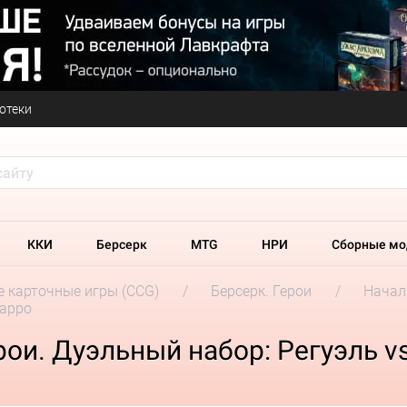
отеки
ККИ
Берсерк
MTG
НРИ
Сборные мо
 карточные игры (CCG)
Берсерк. Герои
Начал
Фарро
рои. Дуэльный набор: Регуэль v