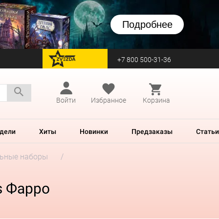
Подробнее
+7 800 500-31-36
перейти на Zvezda
Войти
Избранное
Корзина
дели
Хиты
Новинки
Предзаказы
Статьи
ьные наборы
s Фарро