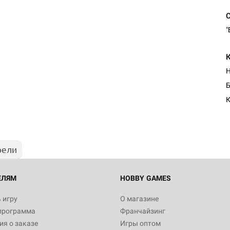
"
Настольная игра Hobby Worl
Б
Египта
К
1 991
рели
Настольная игра Hobby World
Белая смерть
12 990
ЕЛЯМ
HOBBY GAMES
 игру
О магазине
программа
Франчайзинг
Настольная игра Hobby Worl
я о заказе
Игры оптом