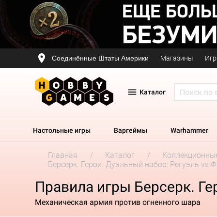
Соединённые Штаты Америки
Магазины
Игр
Каталог
Настольные игры
Варгеймы
Warhammer
Главная
Каталог
Коллекционные
Берсерк. Герои. Дуэльный набор: Регуэль vs 
Правила игры Берсерк. Ге
Механическая армия против огненного шара