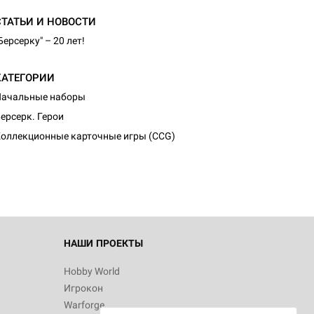
СТАТЬИ И НОВОСТИ
Берсерку" – 20 лет!
КАТЕГОРИИ
Начальные наборы
d Монстры
ерсерк. Герои
оллекционные карточные игры (CCG)
 Зомбицид:
НАШИ ПРОЕКТЫ
Hobby World
Игрокон
d Ужас
Warforge