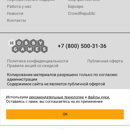
Работа у нас
Берсерк
Новости
CrowdRepublic
Контакты
+7 (800) 500-31-36
Политика конфиденциальности
Публичная оферта
Правила акций со скидкой
Копирование материалов разрешено только по согласию
администрации
Содержимое сайта не является публичной офертой
На сайте Hobby Games применяются
рекомендательные
технологии
.
Используем
рекомендательные технологии
и
файлы куки.
Оставаясь с нами, вы соглашаетесь на их применение
Уведомить о наличии
OK