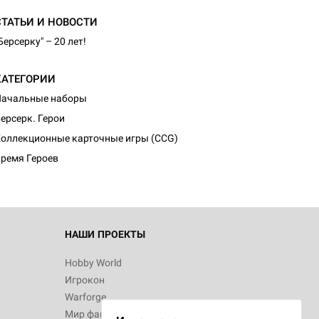
СТАТЬИ И НОВОСТИ
Берсерку" – 20 лет!
КАТЕГОРИИ
Начальные наборы
d Монстры
ерсерк. Герои
оллекционные карточные игры (CCG)
ремя Героев
 Зомбицид:
НАШИ ПРОЕКТЫ
Hobby World
Игрокон
d Ужас
Warforge
Мир фантастики