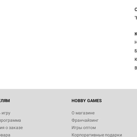
"
Настольная игра Hobby Worl
Египта
Б
1 991
К
В
Настольная игра Hobby World
Белая смерть
12 990
ЕЛЯМ
HOBBY GAMES
 игру
О магазине
программа
Франчайзинг
Настольная игра Hobby Worl
я о заказе
Игры оптом
Аркхэма. Карточная игра
овара
Корпоративные подарки