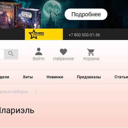
Подробнее
+7 800 500-31-36
перейти на Zvezda
Войти
Избранное
Корзина
дели
Хиты
Новинки
Предзаказы
Статьи
ьные наборы
Илариэль