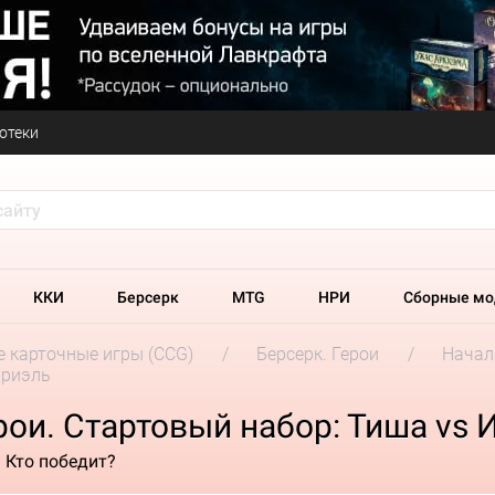
отеки
ККИ
Берсерк
MTG
НРИ
Сборные мо
 карточные игры (CCG)
Берсерк. Герои
Начал
ариэль
рои. Стартовый набор: Тиша vs 
 Кто победит?