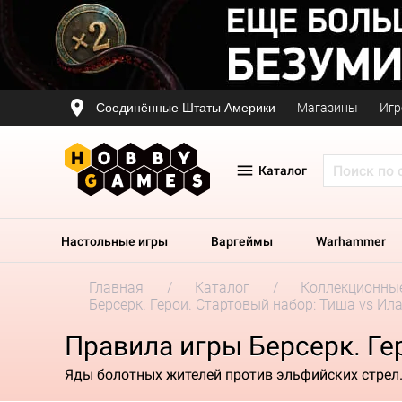
Соединённые Штаты Америки
Магазины
Игр
Каталог
Настольные игры
Варгеймы
Warhammer
Главная
Каталог
Коллекционные
Берсерк. Герои. Стартовый набор: Тиша vs Ил
Правила игры Берсерк. Ге
Яды болотных жителей против эльфийских стрел.