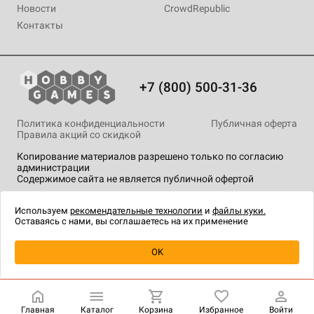
Новости
CrowdRepublic
Контакты
+7 (800) 500-31-36
Политика конфиденциальности
Публичная оферта
Правила акций со скидкой
Копирование материалов разрешено только по согласию
администрации
Содержимое сайта не является публичной офертой
На сайте Hobby Games применяются
рекомендательные
технологии
.
Используем
рекомендательные технологии
и
файлы куки.
Оставаясь с нами, вы соглашаетесь на их применение
Уведомить о наличии
OK
Главная
Каталог
Корзина
Избранное
Войти