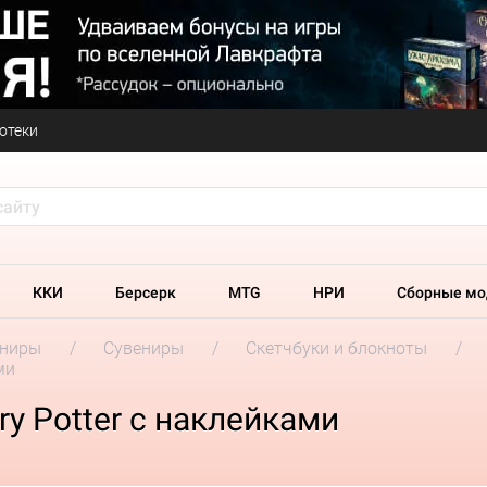
отеки
ККИ
Берсерк
MTG
НРИ
Сборные мо
ениры
Сувениры
Скетчбуки и блокноты
ми
y Potter c наклейками