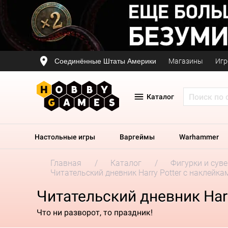
Соединённые Штаты Америки
Магазины
Игр
Каталог
Настольные игры
Варгеймы
Warhammer
Главная
Каталог
Фигурки и сув
Читательский дневник Harry Potter c наклейка
Читательский дневник Harr
Что ни разворот, то праздник!