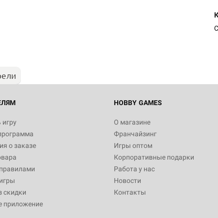
С
рели
ЕЛЯМ
HOBBY GAMES
 игру
О магазине
программа
Франчайзинг
я о заказе
Игры оптом
овара
Корпоративные подарки
 правилами
Работа у нас
игры
Новости
з скидки
Контакты
е приложение