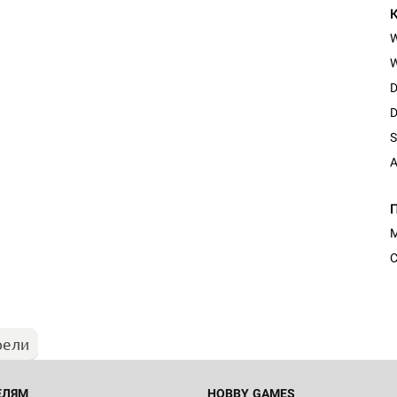
W
D
D
S
A
М
С
рели
ЕЛЯМ
HOBBY GAMES