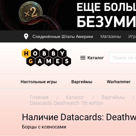
Соединённые Штаты Америки
Магазины
Игр
Каталог
Настольные игры
Варгеймы
Warhammer
Главная
Каталог
Варгеймы
Datacards: Deathwatch 7th edition
Наличие Datacards: Deathwa
Борцы с ксеносами