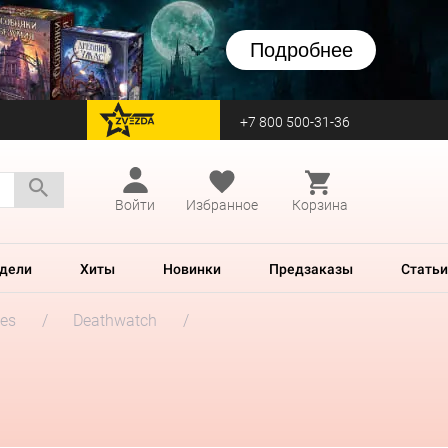
Подробнее
+7 800 500-31-36
перейти на Zvezda
Войти
Избранное
Корзина
дели
Хиты
Новинки
Предзаказы
Статьи
es
Deathwatch