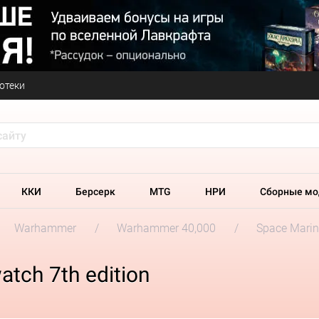
отеки
ККИ
Берсерк
MTG
НРИ
Сборные мо
Warhammer
Warhammer 40,000
Space Marin
tch 7th edition