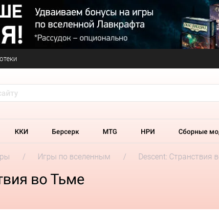
отеки
ККИ
Берсерк
MTG
НРИ
Сборные мо
гры
Игры по вселенным
Descent: Странствия 
твия во Тьме