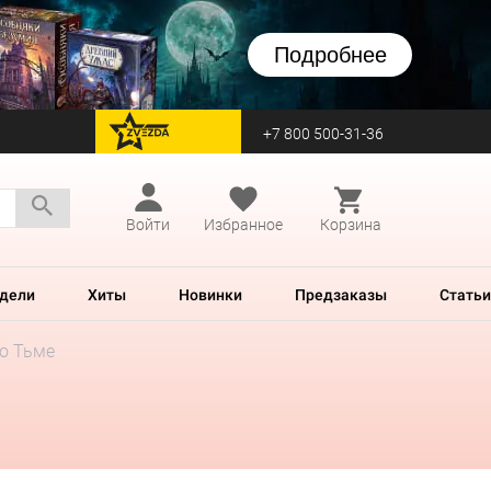
Подробнее
+7 800 500-31-36
перейти на Zvezda
Войти
Избранное
Корзина
дели
Хиты
Новинки
Предзаказы
Статьи
во Тьме