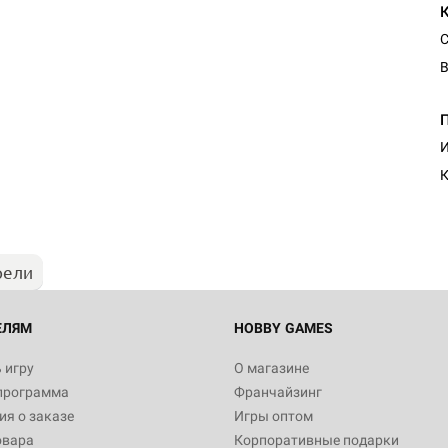
С
В
Настольная игра Hobby Worl
И
Египта
К
1 991
рели
Настольная игра Hobby World
Белая смерть
12 990
ЕЛЯМ
HOBBY GAMES
 игру
О магазине
программа
Франчайзинг
Настольная игра Hobby World
я о заказе
Игры оптом
Сердце роя. Дисплей бустеро
овара
Корпоративные подарки