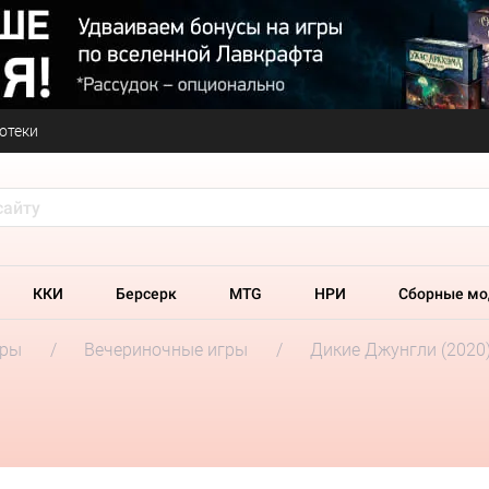
отеки
ККИ
Берсерк
MTG
НРИ
Сборные мо
гры
Вечериночные игры
Дикие Джунгли (2020