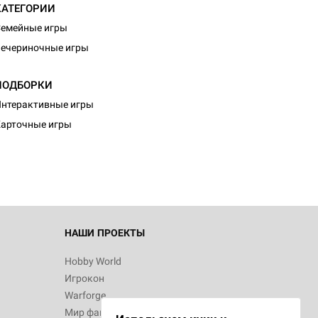
КАТЕГОРИИ
емейные игры
ечериночные игры
ПОДБОРКИ
d Монстры
нтерактивные игры
арточные игры
 Зомбицид:
НАШИ ПРОЕКТЫ
Hobby World
Игрокон
 Берсерк.
Warforge
в
Мир фантастики