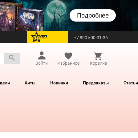
Подробнее
+7 800 500-31-36
перейти на Zvezda
Войти
Избранное
Корзина
дели
Хиты
Новинки
Предзаказы
Статьи
)