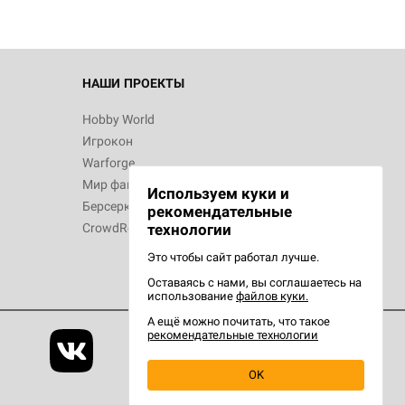
 Зомбицид:
НАШИ ПРОЕКТЫ
Hobby World
Игрокон
 Берсерк.
Warforge
в
Мир фантастики
Используем куки и
Берсерк
рекомендательные
CrowdRepublic
технологии
Это чтобы сайт работал лучше.
Оставаясь с нами, вы соглашаетесь на
d Ужас
использование
файлов куки.
орой сезон
А ещё можно почитать, что такое
рекомендательные технологии
OK