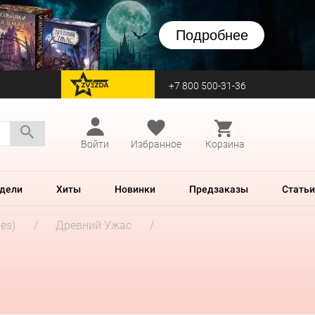
Подробнее
+7 800 500-31-36
перейти на Zvezda
Войти
Избранное
Корзина
дели
Хиты
Новинки
Предзаказы
Статьи
es)
Древний Ужас