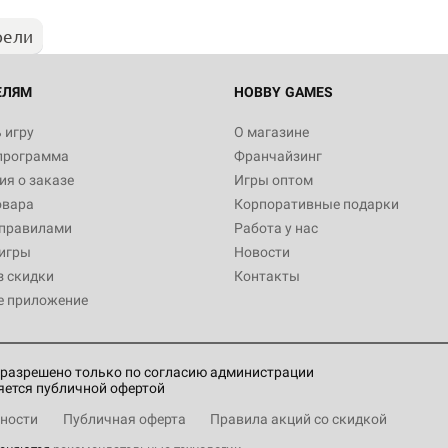
рели
Настольная игра Hobby World
Белая смерть
12 990
ЕЛЯМ
HOBBY GAMES
 игру
О магазине
программа
Франчайзинг
Настольная игра Hobby World
я о заказе
Игры оптом
Сердце роя. Дисплей бустеро
овара
Корпоративные подарки
3 490
 правилами
Работа у нас
игры
Новости
з скидки
Контакты
е приложение
Настольная игра Hobby Worl
Аркхэма. Карточная игра: Вт
4 990
разрешено только по согласию администрации
яется публичной офертой
ности
Публичная оферта
Правила акций со скидкой