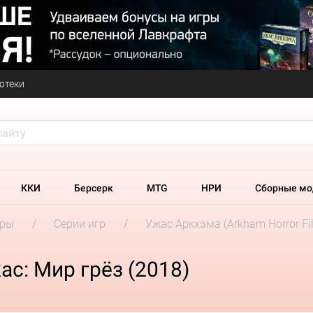
отеки
ККИ
Берсерк
MTG
НРИ
Сборные мо
гры
Серии игр
Ужас Аркхэма (Arkham Horror Fil
с: Мир грёз (2018)