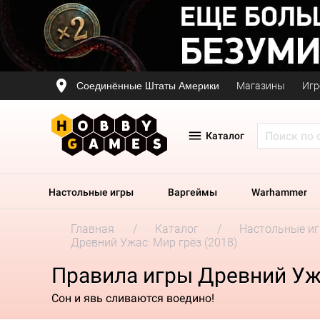
Соединённые Штаты Америки
Магазины
Игр
Каталог
Настольные игры
Варгеймы
Warhammer
Главная
Каталог
Настольные и
Древний Ужас: Мир грёз (2018)
Правила игры Древний Ужа
Сон и явь сливаются воедино!