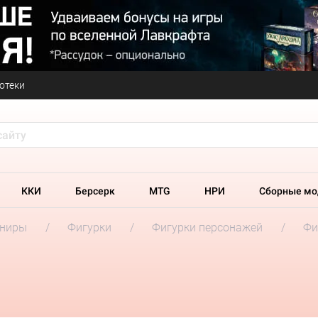
отеки
ККИ
Берсерк
MTG
НРИ
Сборные мо
ениры
Фигурки
Фигурки персонажей
Фи