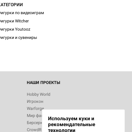
КАТЕГОРИИ
игурки по видеоиграм
игурки Witcher
d Монстры
игурки Youtooz
игурки и сувениры
 Зомбицид:
НАШИ ПРОЕКТЫ
Hobby World
Игрокон
d Ужас
Warforge
Мир фантастики
Используем куки и
Берсерк
рекомендательные
CrowdRepublic
технологии