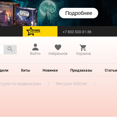
Подробнее
+7 800 500-31-36
перейти на Zvezda
Войти
Избранное
Корзина
дели
Хиты
Новинки
Предзаказы
Статьи
гурки по видеоиграм
Фигурки Witcher