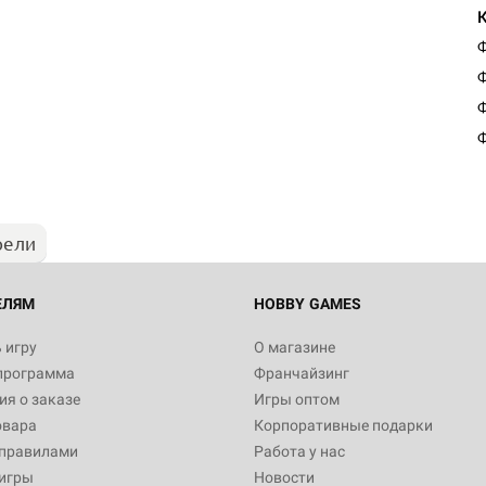
Ф
Ф
Настольная игра Hobby Worl
Ф
Египта
Ф
1 991
рели
Настольная игра Hobby World
Белая смерть
12 990
ЕЛЯМ
HOBBY GAMES
 игру
О магазине
программа
Франчайзинг
Настольная игра Hobby Worl
я о заказе
Игры оптом
Аркхэма. Карточная игра
овара
Корпоративные подарки
3 490
 правилами
Работа у нас
игры
Новости