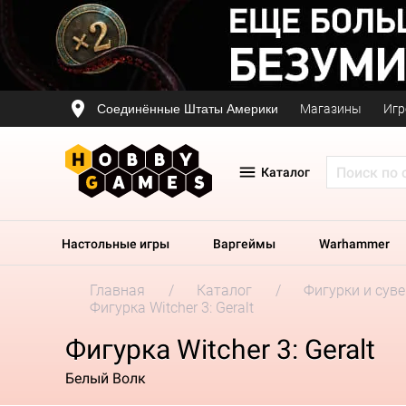
Соединённые Штаты Америки
Магазины
Игр
Каталог
Настольные игры
Варгеймы
Warhammer
Главная
Каталог
Фигурки и сув
Фигурка Witcher 3: Geralt
Фигурка Witcher 3: Geralt
Белый Волк